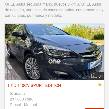
OPEL Astra segunda mano, nuevos y km 0. OPEL Astra
de ocasión, anuncios de concesionarios, compraventas y
particulares, por marca y modelo.
64
1.7 D 110CV SPORT EDITION
Granada
237.000 kms.
Diesel - Manual