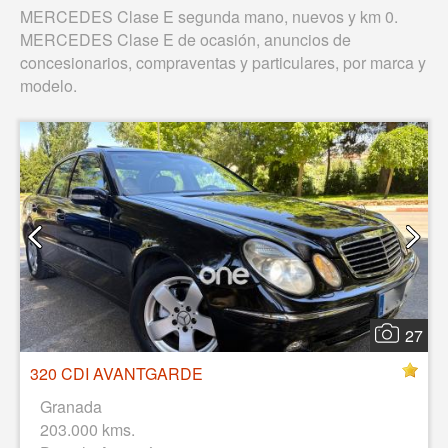
MERCEDES Clase E segunda mano, nuevos y km 0.
MERCEDES Clase E de ocasión, anuncios de
concesionarios, compraventas y particulares, por marca y
modelo.
27
320 CDI AVANTGARDE
Granada
203.000 kms.