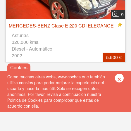
9
MERCEDES-BENZ Clase E 220 CDI ELEGANCE
Asturias
320.000 kms.
Diesel - Automático
2002
5.500 €
×
Como muchas otras webs, www.coches.one también
utiliza cookies para poder mejorar la experiencia del
usuario y hacerla más útil. Sólo se recogen datos
anónimos. Por favor, revisa a continuación nuestra
Política de Cookies
para comprobar que estás de
acuerdo con ella.
© 2026 Coches One
Política de privacidad
Política de cookies
FAQs
Contacto