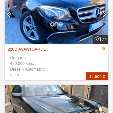
22
220D AVANTGARDE
Granada
490.000 kms.
Diesel - Automático
2018
14.500 €