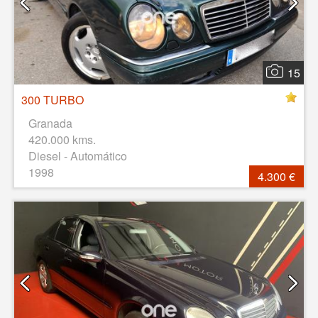
15
300 TURBO
Granada
420.000 kms.
Diesel - Automático
1998
4.300 €