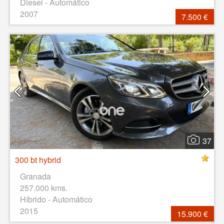
Diesel - Automático
2007
7.500 €
37
300 bt hybrid
Granada
257.000 kms.
Híbrido - Automático
2015
15.900 €