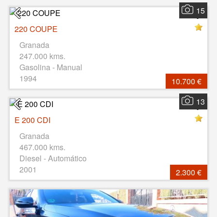
15
220 COUPE
Granada
247.000 kms.
Gasolina - Manual
1994
10.700 €
13
E 200 CDI
Granada
467.000 kms.
Diesel - Automático
2001
2.300 €