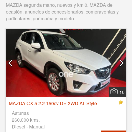
MAZDA segunda mano, nuevos y km 0. MAZDA de
ocasión, anuncios de concesionarios, compraventas y
particulares, por marca y modelo.
10
MAZDA CX-5 2.2 150cv DE 2WD AT Style
Asturias
260.000 kms.
Diesel - Manual