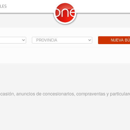
ALES
NUEVA B
asión, anuncios de concesionarios, compraventas y particular