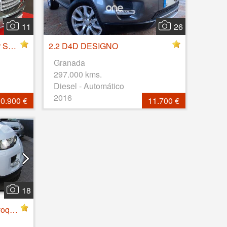
11
26
LAND-ROVER Range Rover Sport 2.7 TD V6 HSE
2.2 D4D DESIGNO
Granada
297.000 kms.
Diesel - Automático
2016
0.900 €
11.700 €
18
Land Rover Range Rover Evoque 2.2 TD4