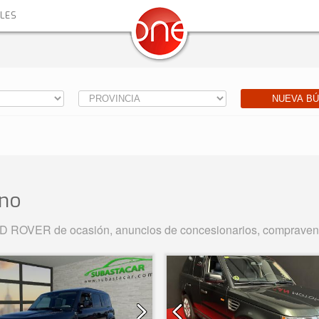
ALES
NUEVA B
no
OVER de ocasión, anuncios de concesionarios, compraventas 