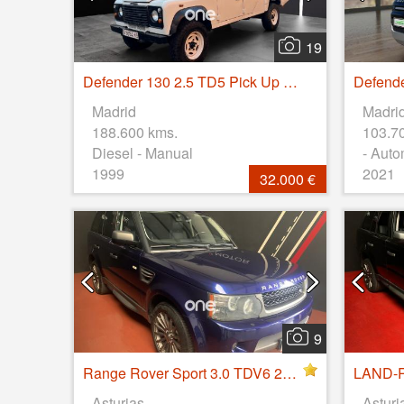
19
Defender 130 2.5 TD5 Pick Up Doble Cabina
Madrid
Madri
188.600 kms.
103.7
Diesel - Manual
- Auto
1999
2021
32.000 €
9
Range Rover Sport 3.0 TDV6 245 CV HSE
Asturias
Asturi