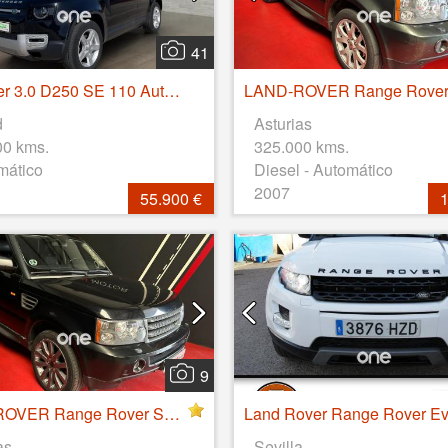
41
Defender 3.0 D250 SE 110 Auto 4WD MHEV
d
Asturias
00 kms.
325.000 kms.
mático
Diesel - Automático
2007
55.900 €
1
9
LAND-ROVER Range Rover Sport 2.7 TD V6 HSE
as
Sevilla