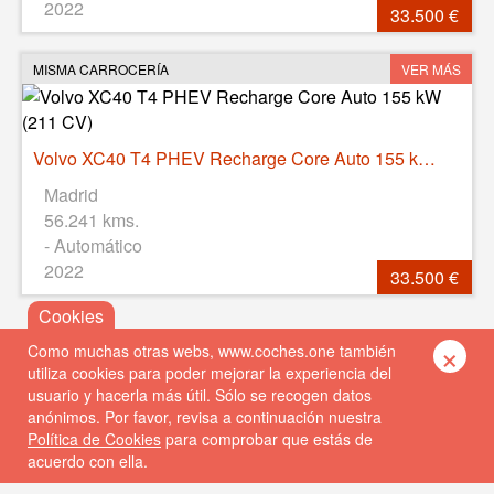
2022
33.500 €
MISMA CARROCERÍA
VER MÁS
Volvo XC40 T4 PHEV Recharge Core Auto 155 kW (211 CV)
Madrid
56.241 kms.
- Automático
2022
33.500 €
×
Como muchas otras webs, www.coches.one también
utiliza cookies para poder mejorar la experiencia del
usuario y hacerla más útil. Sólo se recogen datos
anónimos. Por favor, revisa a continuación nuestra
Política de Cookies
para comprobar que estás de
acuerdo con ella.