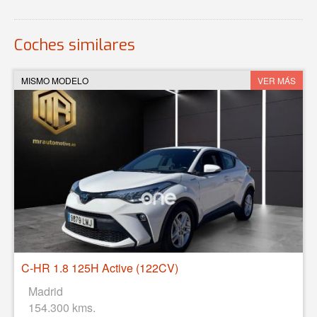
Coches similares
MISMO MODELO
VER MÁS
C-HR 1.8 125H Active (122CV)
Madrid
154.300 kms.