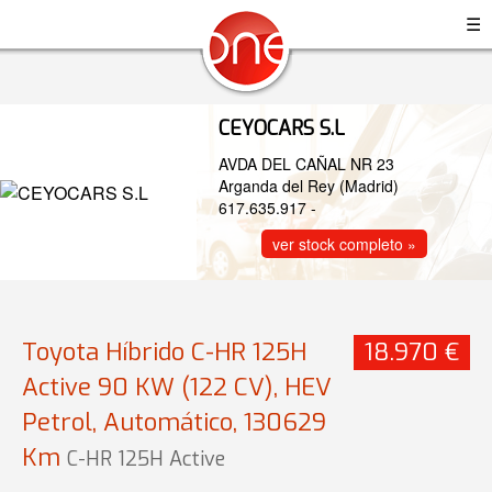
☰
CEYOCARS S.L
AVDA DEL CAÑAL NR 23
Arganda del Rey (Madrid)
617.635.917
-
ver stock completo »
Toyota Híbrido C-HR 125H
18.970 €
Active 90 KW (122 CV), HEV
Petrol, Automático, 130629
Km
C-HR 125H Active