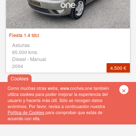
Fiesta 1.4 tdci
Asturias
85.000 kms.
Diesel - Manual
2004
4.500 €
×
Como muchas otras webs, www.coches.one también
utiliza cookies para poder mejorar la experiencia del
usuario y hacerla más útil. Sólo se recogen datos
anónimos. Por favor, revisa a continuación nuestra
Política de Cookies
para comprobar que estás de
acuerdo con ella.
© 2026 Coches One
Política de privacidad
Política de cookies
FAQs
Contacto