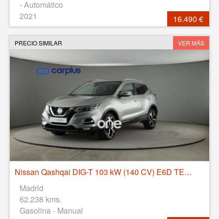
- Automático
2021
16.490 €
PRECIO SIMILAR
VER MÁS
Nissan Qashqai DIG-T 103 kW (140 CV) E6D TEKNA+
Madrid
62.238 kms.
Gasolina - Manual