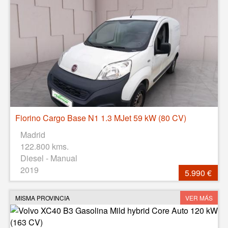
Fiorino Cargo Base N1 1.3 MJet 59 kW (80 CV)
Madrid
122.800 kms.
Diesel - Manual
2019
5.990 €
MISMA PROVINCIA
VER MÁS