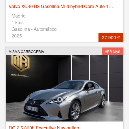
Volvo XC40 B3 Gasolina Mild hybrid Core Auto 120 kW (163 CV)
Madrid
1 kms.
Gasolina - Automático
2025
37.900 €
MISMA CARROCERÍA
VER MÁS
RC 2.5 300h Executive Navigation