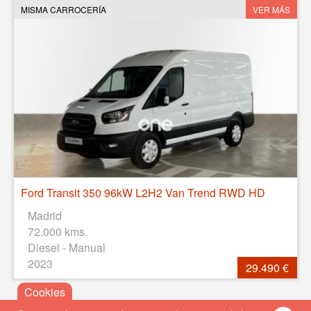
MISMA CARROCERÍA
VER MÁS
Ford Transit 350 96kW L2H2 Van Trend RWD HD
Madrid
72.000 kms.
Diesel - Manual
2023
29.490 €