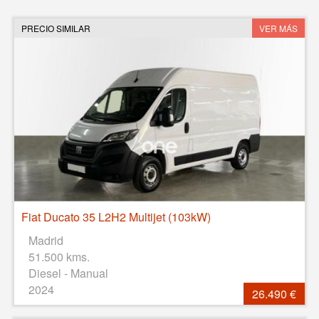
PRECIO SIMILAR
VER MÁS
Fiat Ducato 35 L2H2 Multijet (103kW)
Madrid
51.500 kms.
Diesel - Manual
2024
26.490 €