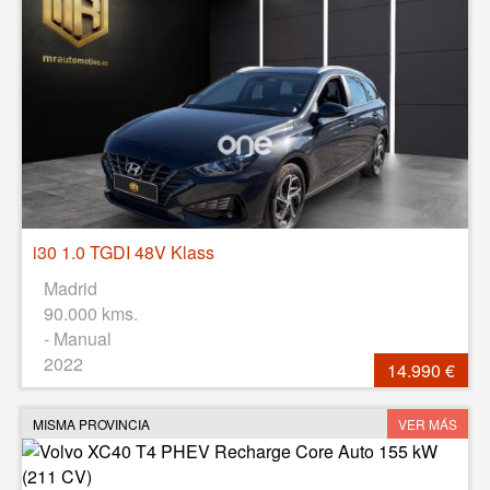
i30 1.0 TGDI 48V Klass
Madrid
90.000 kms.
- Manual
2022
14.990 €
MISMA PROVINCIA
VER MÁS