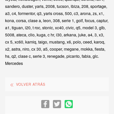
sandero, duster, yaris, 2008, tucson, ibiza, 208, sportage,
a3, c4, formentor, q3, yaris cross, 500, c3, arona, zs, x1,
kona, corsa, clase a, leon, 308, serie 1, golf, focus, captur,
a1, tiguan, i20, t roc, stonic, xc40, civic, q5, model 3, glb,
5008, ateca, clio, kuga, c hr, i30, arkana, juke, a4, 3, x3,
cx 5, xc60, kamiq, taigo, mustang, x6, polo, ceed, karoq,
x2, astra, niro, cx 30, a5, cooper, megane, mokka, fiesta,
hs, q2, clase c, serie 3, renegade, picanto, fabia, glc.
Mercedes
VOLVER ATRÁS