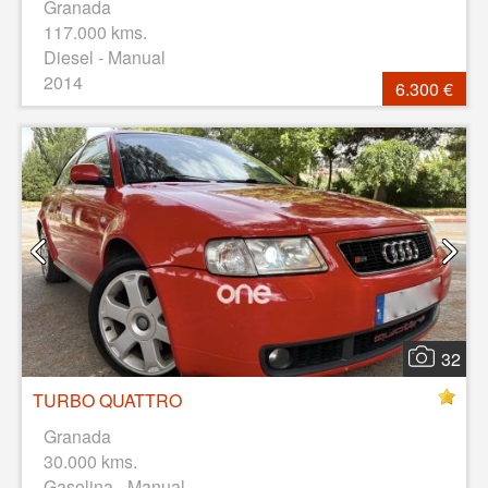
Granada
117.000 kms.
Diesel - Manual
2014
6.300 €
32
TURBO QUATTRO
Granada
30.000 kms.
Gasolina - Manual