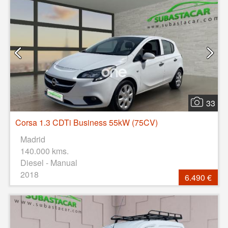
33
Corsa 1.3 CDTi Business 55kW (75CV)
Madrid
140.000 kms.
Diesel - Manual
2018
6.490 €