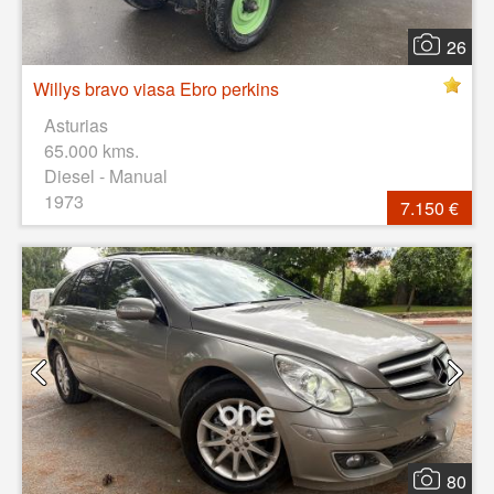
26
Willys bravo viasa Ebro perkins
Asturias
65.000 kms.
Diesel - Manual
1973
7.150 €
80