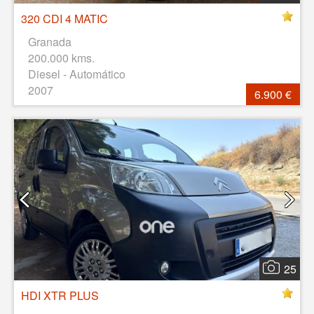
320 CDI 4 MATIC
Granada
200.000 kms.
Diesel - Automático
2007
6.900 €
25
HDI XTR PLUS