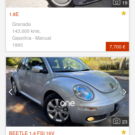
19
1.8E
Granada
143.000 kms.
Gasolina - Manual
1993
7.700 €
23
BEETLE 1.4 FSI 16V