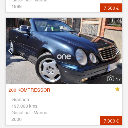
1999
7.500 €
17
200 KOMPRESSOR
Granada
197.000 kms.
Gasolina - Manual
2000
7.300 €