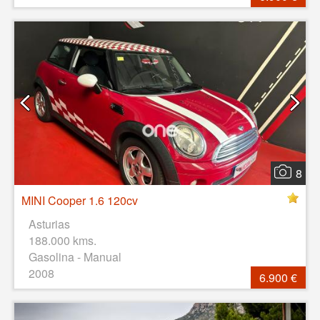
8
MINI Cooper 1.6 120cv
Asturias
188.000 kms.
Gasolina - Manual
2008
6.900 €