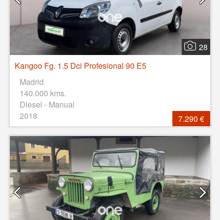
28
Kangoo Fg. 1.5 Dci Profesional 90 E5
Madrid
140.000 kms.
Diesel - Manual
2018
7.290 €