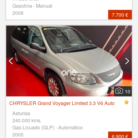
Gasolina - Manual
2008
7.700 €
10
CHRYSLER Grand Voyager Limited 3.3 V6 Auto
Asturias
240.000 kms.
Gas Licuado (GLP) - Automático
2005
6.900 €