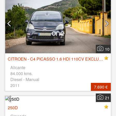
10
CITROEN - C4 PICASSO 1.6 HDI 110CV EXCLUSIVE
Alicante
84.000 kms.
Diesel - Manual
2011
7.690 €
21
250D