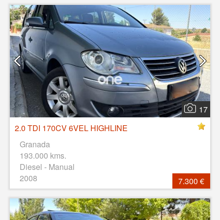
17
2.0 TDI 170CV 6VEL HIGHLINE
Granada
193.000 kms.
Diesel - Manual
2008
7.300 €