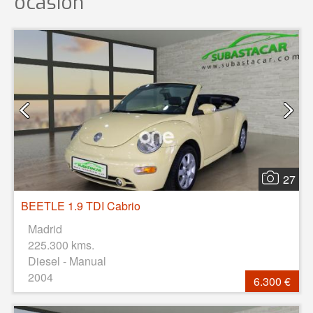
ocasión
27
BEETLE 1.9 TDI Cabrio
Madrid
225.300 kms.
Diesel - Manual
2004
6.300 €