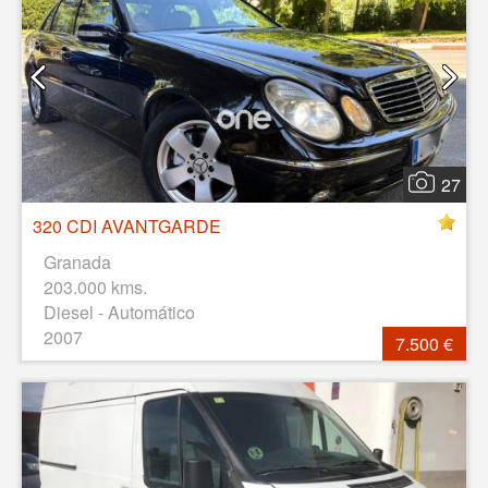
27
320 CDI AVANTGARDE
Granada
203.000 kms.
Diesel - Automático
2007
7.500 €