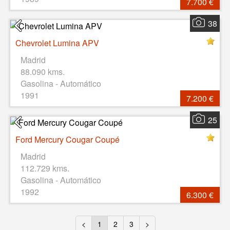
7.700 €
38
Chevrolet Lumina APV
Madrid
88.090 kms.
Gasolina - Automático
1991
7.200 €
25
Ford Mercury Cougar Coupé
Madrid
112.729 kms.
Gasolina - Automático
1992
6.300 €
<
1
2
3
>