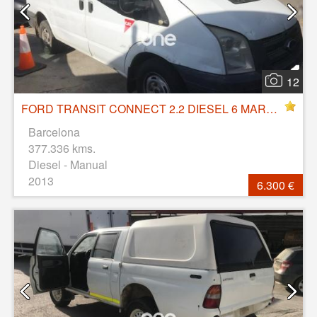
12
FORD TRANSIT CONNECT 2.2 DIESEL 6 MARCHAS
Barcelona
377.336 kms.
Diesel - Manual
2013
6.300 €