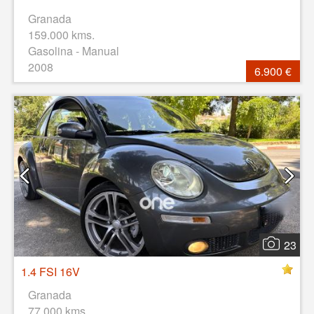
Granada
159.000 kms.
Gasolina - Manual
2008
6.900 €
23
1.4 FSI 16V
Granada
77.000 kms.