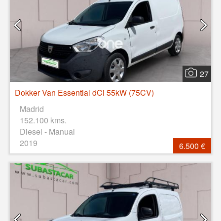
27
Dokker Van Essential dCi 55kW (75CV)
Madrid
152.100 kms.
Diesel - Manual
2019
6.500 €