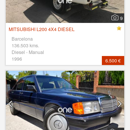
9
MITSUBISHI L200 4X4 DIESEL
Barcelona
136.503 kms.
Diesel - Manual
1996
6.500 €