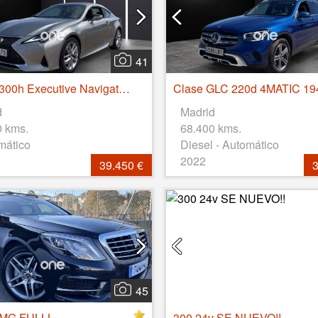
41
RC 2.5 300h Executive Navigation
Clase GLC 220d 4MATIC 1
d
Madrid
0 kms.
68.400 kms.
mático
Diesel - Automático
2022
39.450 €
3
45
AMG FULLL
300 24v SE NUEVO!!