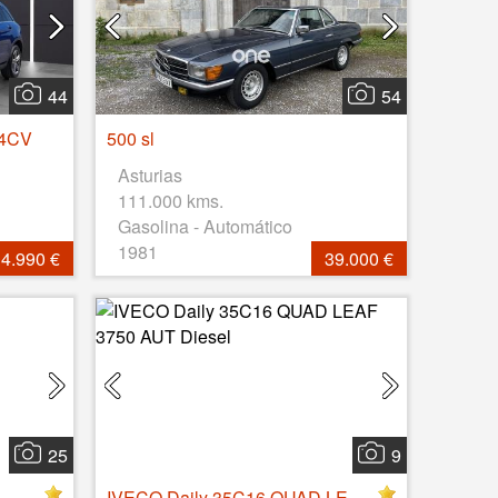
44
54
94CV
500 sl
Asturias
111.000 kms.
Gasolina - Automático
1981
4.990 €
39.000 €
25
9
IVECO Daily 35C16 QUAD LEAF 3750 AUT Diesel