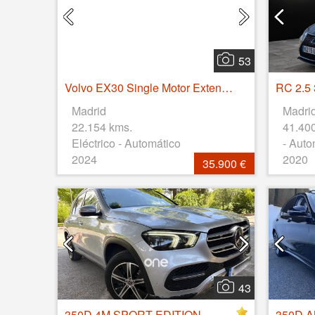
53
Volvo EX30 Single Motor Extended Range Ultra Auto 200 kW (272 CV)
Madrid
Madri
22.154 kms.
41.40
Eléctrico - Automático
- Auto
2024
2020
35.900 €
43
350D 4M SPORT EDITION
350D 