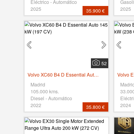
Eléctrico - Automático
Gasoli
2025
2025
35.900 €
52
Volvo XC60 B4 D Essential Auto 145 kW (197 CV)
Madrid
Madri
105.000 kms.
33.00
Diesel - Automático
Eléctr
2022
2024
35.800 €