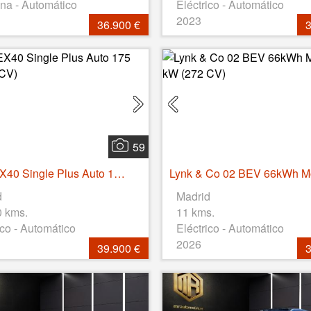
na - Automático
Eléctrico - Automático
2023
36.900 €
3
59
Volvo EX40 Single Plus Auto 175 kW (238 CV)
d
Madrid
0 kms.
11 kms.
ico - Automático
Eléctrico - Automático
2026
39.900 €
3