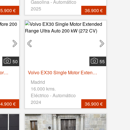
Gasolina - Automático
2025
5.900 €
36.900 €
50
55
Lynk & Co 02 BEV 66kWh More 200 kW (272 CV)
Volvo EX30 Single Motor Extended Range Ultra Auto 200 kW (272 CV)
Madrid
16.000 kms.
Eléctrico - Automático
2024
4.900 €
36.900 €