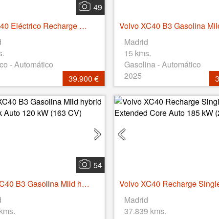
49
Volvo C40 Eléctrico Recharge Core Auto 175 kW (238 CV)
d
Madrid
s.
15 kms.
ico - Automático
Gasolina - Automático
2025
39.900 €
3
54
Volvo XC40 B3 Gasolina Mild hybrid Plus Dark Auto 120 kW (163 CV)
d
Madrid
 kms.
37.839 kms.