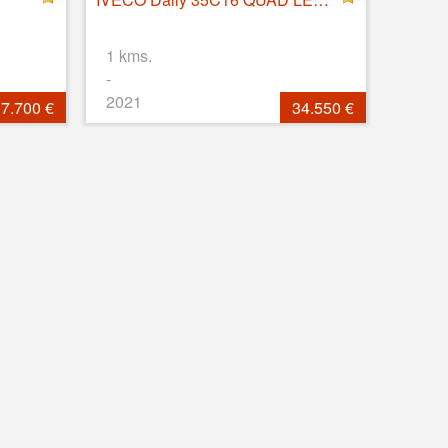
1 kms.
-
2021
7.700 €
34.550 €