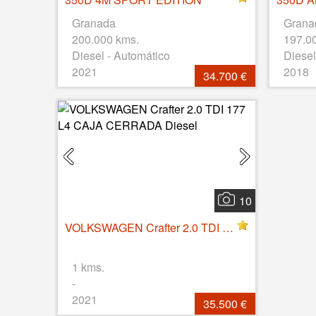
Granada
Grana
200.000 kms.
197.0
Diesel - Automático
Diesel
2021
2018
34.700 €
10
VOLKSWAGEN Crafter 2.0 TDI 177 L4 CAJA CERRADA Diesel
1 kms.
-
2021
35.500 €