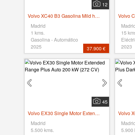
12
Volvo XC40 B3 Gasolina Mild hybrid Core Auto 120 kW (163 CV)
Madrid
Madri
1 kms.
15 km
Gasolina - Automático
Eléctr
2025
2023
37.900 €
45
Volvo EX30 Single Motor Extended Range Plus Auto 200 kW (272 CV)
Madrid
Madri
5.500 kms.
5.900