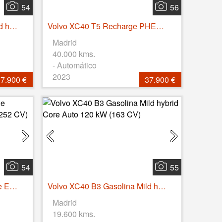
54
56
Volvo XC40 B3 Gasolina Mild hybrid Core Auto 120 kW (163 CV)
Volvo XC40 T5 Recharge PHEV Plus Dark Auto 193 kW (262 CV)
Madrid
40.000 kms.
- Automático
2023
7.900 €
37.900 €
54
55
Volvo XC40 Recharge Single Extended Core Auto 185 kW (252 CV)
Volvo XC40 B3 Gasolina Mild hybrid Core Auto 120 kW (163 CV)
Madrid
19.600 kms.