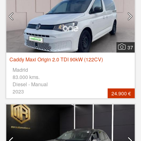
37
Caddy Maxi Origin 2.0 TDI 90kW (122CV)
Madrid
83.000 kms.
Diesel - Manual
2023
24.900 €