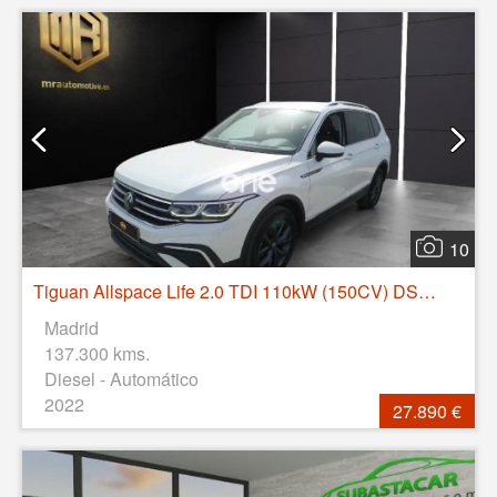
10
Tiguan Allspace Life 2.0 TDI 110kW (150CV) DSG 4Motion
Madrid
137.300 kms.
Diesel - Automático
2022
27.890 €