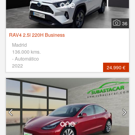
36
RAV4 2.5l 220H Business
Madrid
136.000 kms.
- Automático
2022
24.990 €