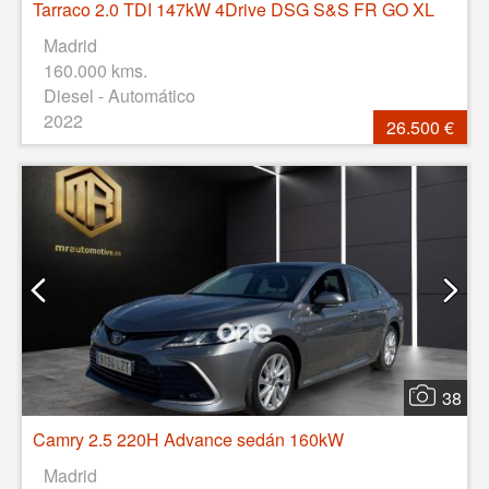
Tarraco 2.0 TDI 147kW 4Drive DSG S&S FR GO XL
Madrid
160.000 kms.
Diesel - Automático
2022
26.500 €
38
Camry 2.5 220H Advance sedán 160kW
Madrid