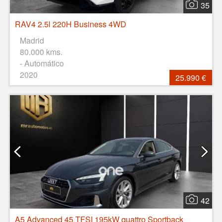
35
RAV4 2.5l 220H Business 4WD
Madrid
80.000 kms.
- Automático
2020
25.990 €
42
A5 Advanced 45 TFSI 195kW quattro Sportback