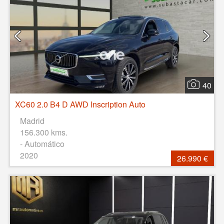
40
XC60 2.0 B4 D AWD Inscription Auto
Madrid
156.300 kms.
- Automático
2020
26.990 €