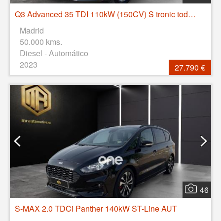
Q3 Advanced 35 TDI 110kW (150CV) S tronic todoterreno 110KW (150CV) 5P manual
Madrid
50.000 kms.
Diesel - Automático
2023
27.790 €
46
S-MAX 2.0 TDCi Panther 140kW ST-Line AUT