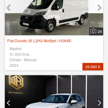
29
Fiat Ducato 35 L2H2 Multijet (103kW)
Madrid
51.500 kms.
Diesel - Manual
2024
26.990 €