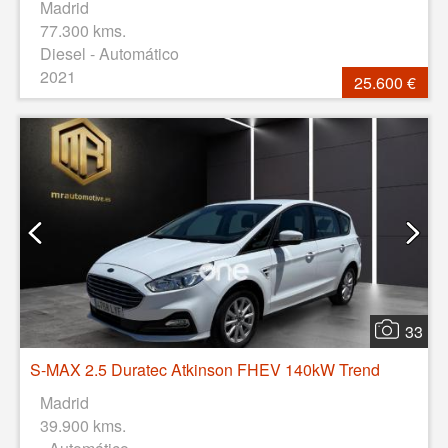
Madrid
77.300 kms.
Diesel - Automático
2021
25.600 €
33
S-MAX 2.5 Duratec Atkinson FHEV 140kW Trend
Madrid
39.900 kms.