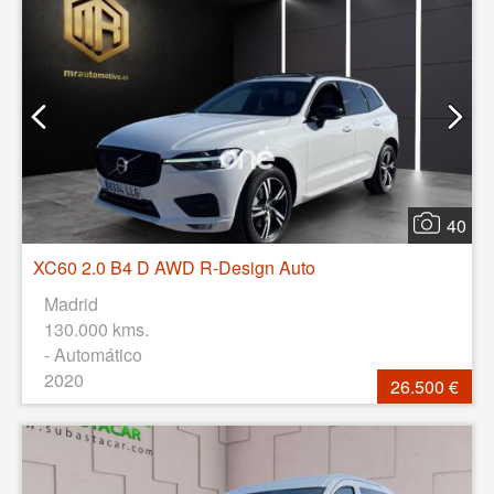
40
XC60 2.0 B4 D AWD R-Design Auto
Madrid
130.000 kms.
- Automático
2020
26.500 €