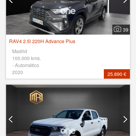
39
RAV4 2.5l 220H Advance Plus
Madrid
100.000 kms.
- Automático
2020
25.890 €