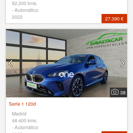
92.200 kms.
- Automático
2022
27.390 €
38
Serie 1 120d
Madrid
48.400 kms.
- Automático