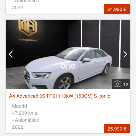
- Automático
2022
24.990 €
12
A4 Advanced 35 TFSI 110kW (150CV) S tronic
Madrid
47.200 kms.
- Automático
2022
25.990 €