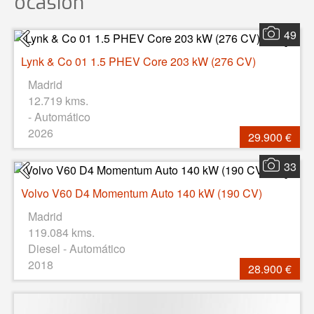
ocasión
49
Lynk & Co 01 1.5 PHEV Core 203 kW (276 CV)
Madrid
12.719 kms.
- Automático
2026
29.900 €
33
Volvo V60 D4 Momentum Auto 140 kW (190 CV)
Madrid
119.084 kms.
Diesel - Automático
2018
28.900 €