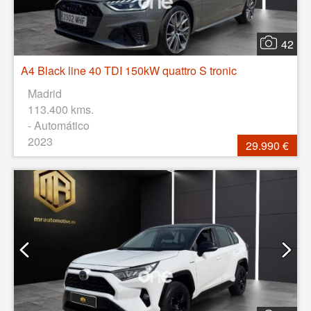
42
A4 Black line 40 TDI 150kW quattro S tronic
Madrid
113.400 kms.
- Automático
2023
29.990 €