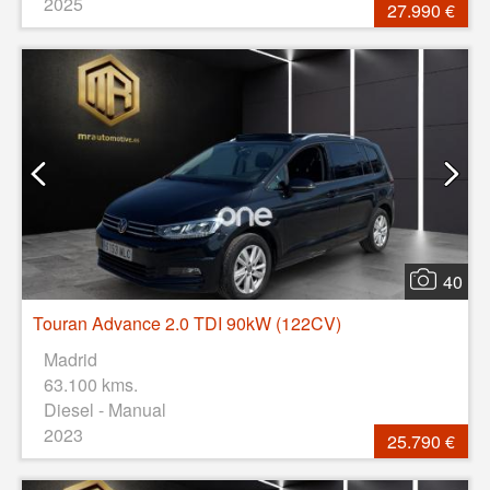
2025
27.990 €
40
Touran Advance 2.0 TDI 90kW (122CV)
Madrid
63.100 kms.
Diesel - Manual
2023
25.790 €