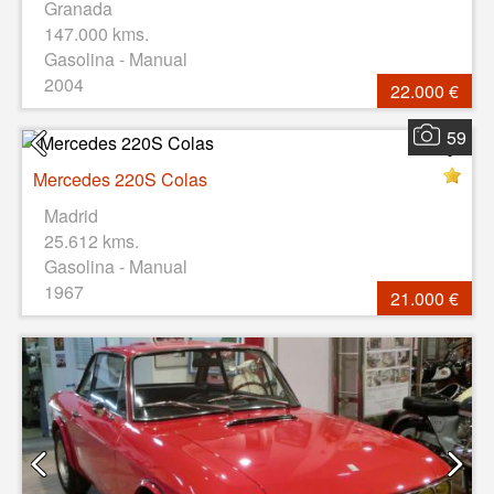
Granada
147.000 kms.
Gasolina - Manual
2004
22.000 €
59
Mercedes 220S Colas
Madrid
25.612 kms.
Gasolina - Manual
1967
21.000 €