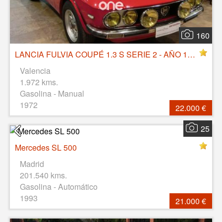
160
LANCIA FULVIA COUPÉ 1.3 S SERIE 2 - AÑO 1973
Valencia
1.972 kms.
Gasolina - Manual
1972
22.000 €
25
Mercedes SL 500
Madrid
201.540 kms.
Gasolina - Automático
1993
21.000 €