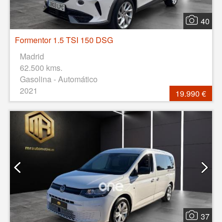
40
Formentor 1.5 TSI 150 DSG
Madrid
62.500 kms.
Gasolina - Automático
2021
19.990 €
37