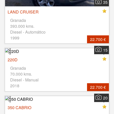
35
LAND CRUISER
Granada
393.000 kms.
Diesel - Automático
1999
22.700 €
15
220D
Granada
70.000 kms.
Diesel - Manual
2018
22.700 €
20
350 CABRIO