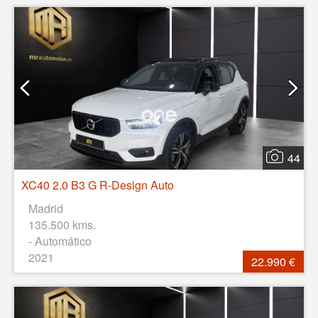
44
XC40 2.0 B3 G R-Design Auto
Madrid
135.500 kms.
- Automático
2021
22.990 €