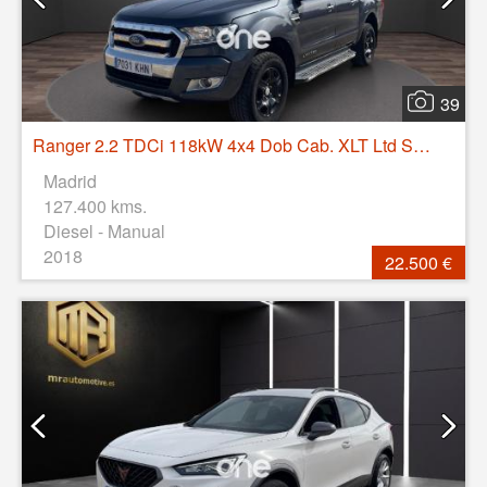
39
Ranger 2.2 TDCi 118kW 4x4 Dob Cab. XLT Ltd S/S caja abierta
Madrid
127.400 kms.
Diesel - Manual
2018
22.500 €