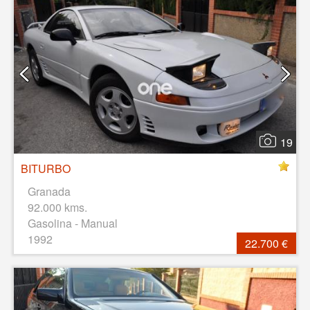
19
BITURBO
Granada
92.000 kms.
Gasolina - Manual
1992
22.700 €