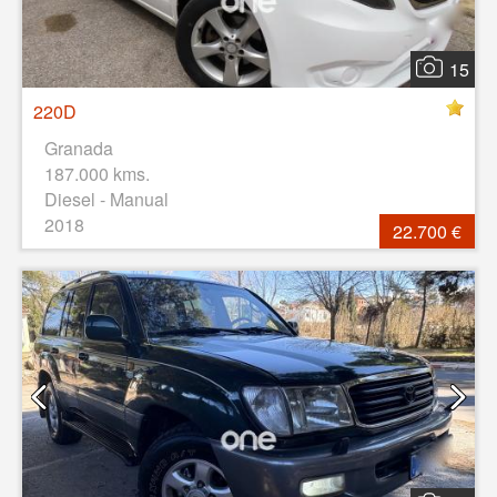
15
220D
Granada
187.000 kms.
Diesel - Manual
2018
22.700 €