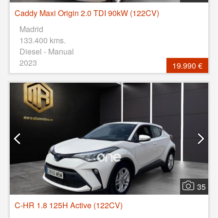
Caddy Maxi Origin 2.0 TDI 90kW (122CV)
Madrid
133.400 kms.
Diesel - Manual
2023
19.990 €
35
C-HR 1.8 125H Active (122CV)