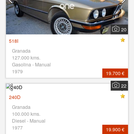
20
518I
Granada
127.000 kms.
Gasolina - Manual
1979
19.700 €
22
240D
Granada
100.000 kms.
Diesel - Manual
1977
19.900 €