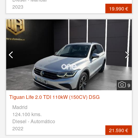
2023
19.990 €
9
Tiguan Life 2.0 TDI 110kW (150CV) DSG
Madrid
124.100 kms.
Diesel - Automático
2022
21.590 €