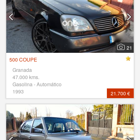
21
500 COUPE
Granada
47.000 kms.
Gasolina - Automático
1993
21.700 €