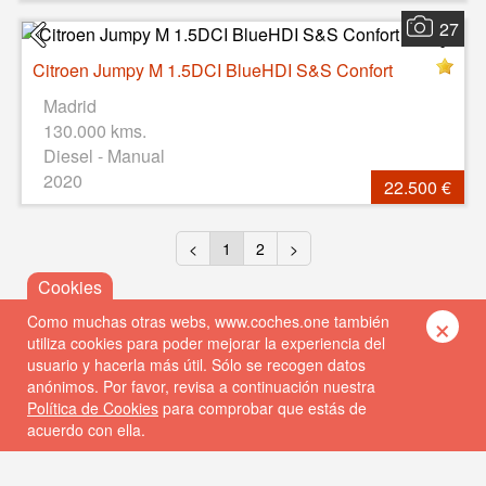
27
Citroen Jumpy M 1.5DCI BlueHDI S&S Confort
Madrid
130.000 kms.
Diesel - Manual
2020
22.500 €
<
1
2
>
×
Como muchas otras webs, www.coches.one también
utiliza cookies para poder mejorar la experiencia del
usuario y hacerla más útil. Sólo se recogen datos
anónimos. Por favor, revisa a continuación nuestra
Política de Cookies
para comprobar que estás de
acuerdo con ella.
© 2026 Coches One