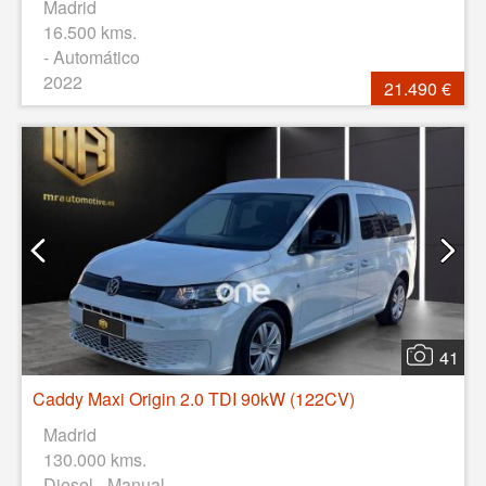
Madrid
16.500 kms.
- Automático
2022
21.490 €
41
Caddy Maxi Origin 2.0 TDI 90kW (122CV)
Madrid
130.000 kms.
Diesel - Manual