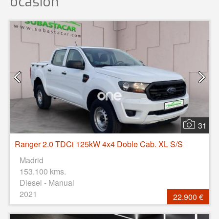
ocasión
31
Ranger 2.0 TDCi 125kW 4x4 Doble Cab. XL S/S
Madrid
153.100 kms.
Diesel - Manual
2021
22.900 €