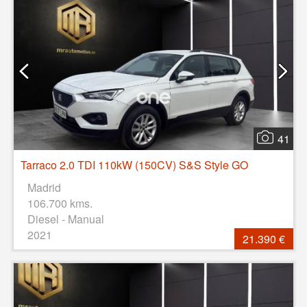
41
Tarraco 2.0 TDI 110kW (150CV) S&S Style GO
Madrid
106.700 kms.
Diesel - Manual
2021
21.390 €