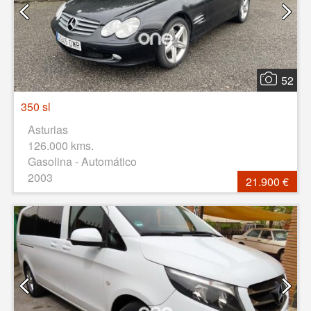
52
350 sl
Asturias
126.000 kms.
Gasolina - Automático
2003
21.900 €