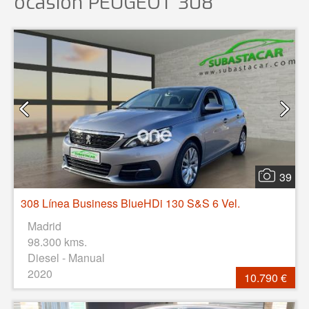
ocasión
PEUGEOT 308
39
308 Línea Business BlueHDi 130 S&S 6 Vel.
Madrid
98.300 kms.
Diesel - Manual
2020
10.790 €