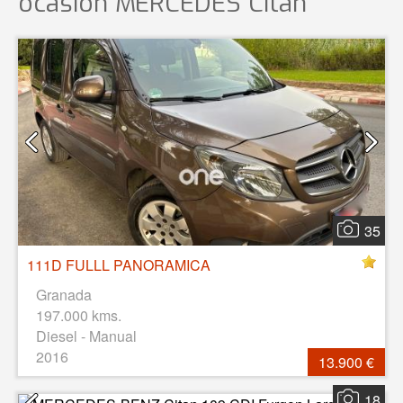
ocasión
MERCEDES Citan
35
111D FULLL PANORAMICA
Granada
197.000 kms.
Diesel - Manual
2016
13.900 €
18