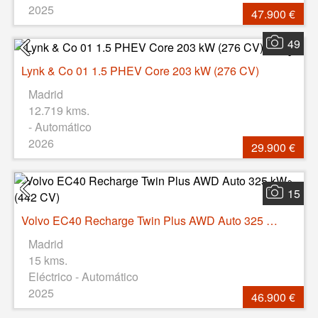
2025
47.900 €
49
Lynk & Co 01 1.5 PHEV Core 203 kW (276 CV)
Madrid
12.719 kms.
- Automático
2026
29.900 €
15
Volvo EC40 Recharge Twin Plus AWD Auto 325 kW (442 CV)
Madrid
15 kms.
Eléctrico - Automático
2025
46.900 €