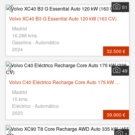
51
Volvo XC40 B3 G Essential Auto 120 kW (163 CV)
Madrid
16.288 kms.
Gasolina - Automático
2024
32.500 €
49
Volvo C40 Eléctrico Recharge Core Auto 175 kW (238 CV)
Madrid
15 kms.
Eléctrico - Automático
2023
39.900 €
1