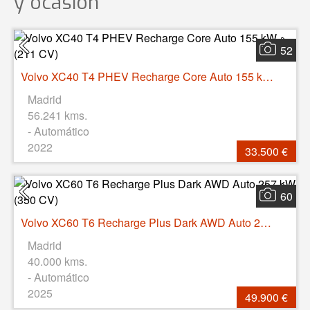
y ocasión
52
Volvo XC40 T4 PHEV Recharge Core Auto 155 kW (211 CV)
Madrid
56.241 kms.
- Automático
2022
33.500 €
60
Volvo XC60 T6 Recharge Plus Dark AWD Auto 257 kW (350 CV)
Madrid
40.000 kms.
- Automático
2025
49.900 €