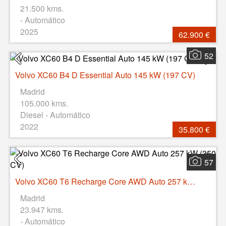
21.500 kms.
- Automático
2025
62.900 €
52
Volvo XC60 B4 D Essential Auto 145 kW (197 CV)
Madrid
105.000 kms.
Diesel - Automático
2022
35.800 €
57
Volvo XC60 T6 Recharge Core AWD Auto 257 kW (350 CV)
Madrid
23.947 kms.
- Automático