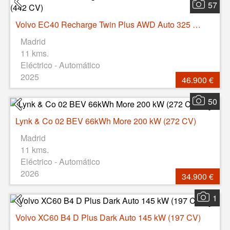
57
Volvo EC40 Recharge Twin Plus AWD Auto 325 kW (442 CV)
Madrid
11 kms.
Eléctrico - Automático
2025
46.900 €
50
Lynk & Co 02 BEV 66kWh More 200 kW (272 CV)
Madrid
11 kms.
Eléctrico - Automático
2026
34.900 €
1
Volvo XC60 B4 D Plus Dark Auto 145 kW (197 CV)