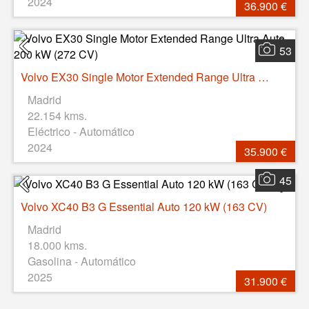
2024
36.900 €
53
Volvo EX30 Single Motor Extended Range Ultra Auto 200 kW (272 CV)
Madrid
22.154 kms.
Eléctrico - Automático
2024
35.900 €
45
Volvo XC40 B3 G Essential Auto 120 kW (163 CV)
Madrid
18.000 kms.
Gasolina - Automático
2025
31.900 €