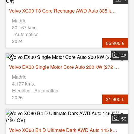
Volvo XC90 T8 Core Recharge AWD Auto 335 kW (455 CV)
Madrid
30.167 kms.
- Automático
2024
66.900 €
46
Volvo EX30 Single Motor Core Auto 200 kW (272 CV)
Madrid
4.177 kms.
Eléctrico - Automático
2025
31.900 €
59
Volvo XC60 B4 D Ultimate Dark AWD Auto 145 kW (197 CV)