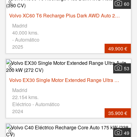
60
Volvo XC60 T6 Recharge Plus Dark AWD Auto 257 kW (350 CV)
Madrid
40.000 kms.
- Automático
2025
49.900 €
53
Volvo EX30 Single Motor Extended Range Ultra Auto 200 kW (272 CV)
Madrid
22.154 kms.
Eléctrico - Automático
2024
35.900 €
49