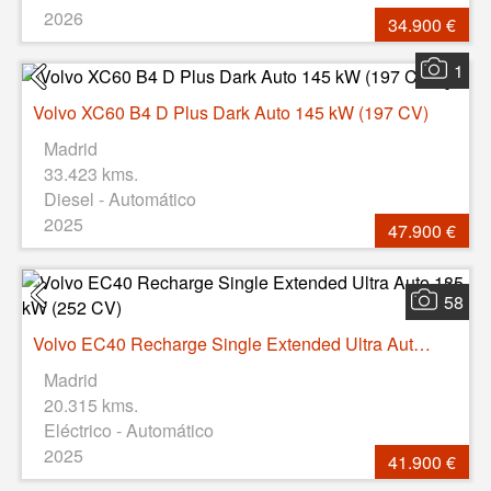
2026
34.900 €
1
Volvo XC60 B4 D Plus Dark Auto 145 kW (197 CV)
Madrid
33.423 kms.
Diesel - Automático
2025
47.900 €
58
Volvo EC40 Recharge Single Extended Ultra Auto 185 kW (252 CV)
Madrid
20.315 kms.
Eléctrico - Automático
2025
41.900 €