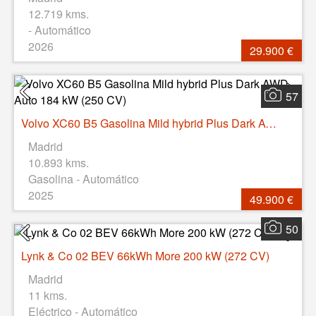
12.719 kms.
- Automático
2026
29.900 €
57
Volvo XC60 B5 Gasolina Mild hybrid Plus Dark AWD Auto 184 kW (250 CV)
Madrid
10.893 kms.
Gasolina - Automático
2025
49.900 €
50
Lynk & Co 02 BEV 66kWh More 200 kW (272 CV)
Madrid
11 kms.
Eléctrico - Automático