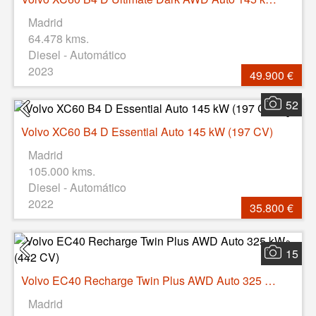
Madrid
64.478 kms.
Diesel - Automático
2023
49.900 €
52
Volvo XC60 B4 D Essential Auto 145 kW (197 CV)
Madrid
105.000 kms.
Diesel - Automático
2022
35.800 €
15
Volvo EC40 Recharge Twin Plus AWD Auto 325 kW (442 CV)
Madrid