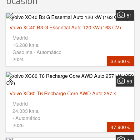
ocasión
51
Volvo XC40 B3 G Essential Auto 120 kW (163 CV)
Madrid
16.288 kms.
Gasolina - Automático
2024
32.500 €
59
Volvo XC60 T6 Recharge Core AWD Auto 257 kW (350 CV)
Madrid
24.333 kms.
- Automático
2025
47.900 €