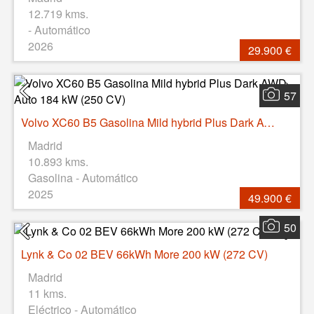
12.719 kms.
- Automático
2026
29.900 €
57
Volvo XC60 B5 Gasolina Mild hybrid Plus Dark AWD Auto 184 kW (250 CV)
Madrid
10.893 kms.
Gasolina - Automático
2025
49.900 €
50
Lynk & Co 02 BEV 66kWh More 200 kW (272 CV)
Madrid
11 kms.
Eléctrico - Automático