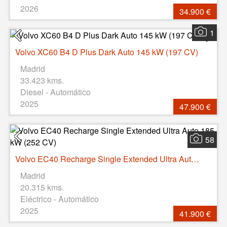
2026
34.900 €
1
Volvo XC60 B4 D Plus Dark Auto 145 kW (197 CV)
Madrid
33.423 kms.
Diesel - Automático
2025
47.900 €
58
Volvo EC40 Recharge Single Extended Ultra Auto 185 kW (252 CV)
Madrid
20.315 kms.
Eléctrico - Automático
2025
41.900 €