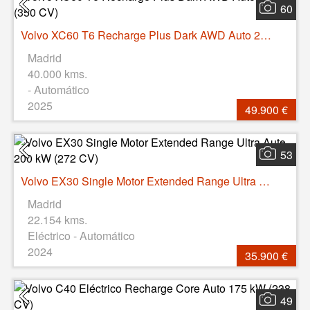
60
Volvo XC60 T6 Recharge Plus Dark AWD Auto 257 kW (350 CV)
Madrid
40.000 kms.
- Automático
2025
49.900 €
53
Volvo EX30 Single Motor Extended Range Ultra Auto 200 kW (272 CV)
Madrid
22.154 kms.
Eléctrico - Automático
2024
35.900 €
49