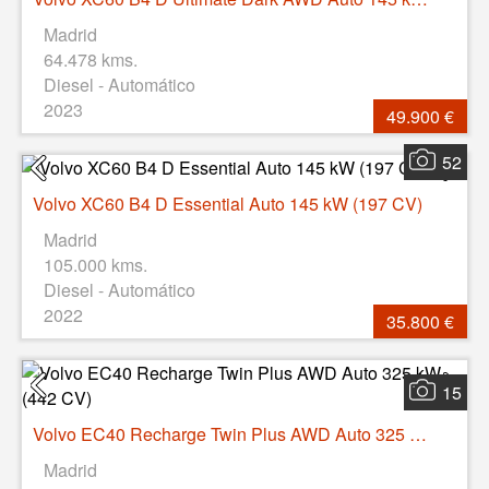
Madrid
64.478 kms.
Diesel - Automático
2023
49.900 €
52
Volvo XC60 B4 D Essential Auto 145 kW (197 CV)
Madrid
105.000 kms.
Diesel - Automático
2022
35.800 €
15
Volvo EC40 Recharge Twin Plus AWD Auto 325 kW (442 CV)
Madrid