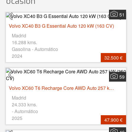
ocasión
51
Volvo XC40 B3 G Essential Auto 120 kW (163 CV)
Madrid
16.288 kms.
Gasolina - Automático
2024
32.500 €
59
Volvo XC60 T6 Recharge Core AWD Auto 257 kW (350 CV)
Madrid
24.333 kms.
- Automático
2025
47.900 €