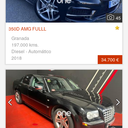
45
350D AMG FULLL
Granada
197.000 kms.
Diesel - Automático
2018
34.700 €