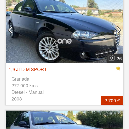
26
1,9 JTD M SPORT
Granada
277.000 kms.
Diesel - Manual
2008
2.700 €