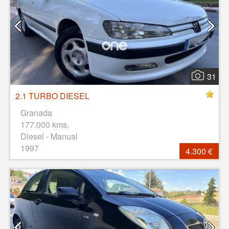
31
2.1 TURBO DIESEL
Granada
177.000 kms.
Diesel - Manual
1997
4.300 €