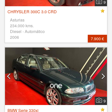
9
CHRYSLER 300C 3.0 CRD
Asturias
234.000 kms.
Diesel - Automático
2006
7.900 €
9
BMW Serie 330xi