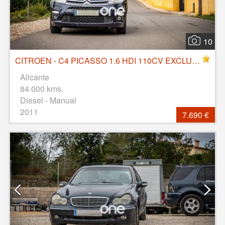
10
CITROEN - C4 PICASSO 1.6 HDI 110CV EXCLUSIVE
Alicante
84.000 kms.
Diesel - Manual
2011
7.690 €