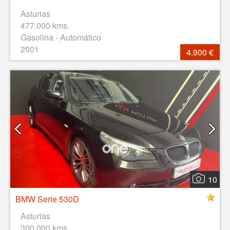
Asturias
477.000 kms.
Gasolina - Automático
2001
4.900 €
10
BMW Serie 530D
Asturias
300.000 kms.