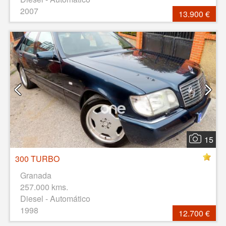
2007
13.900 €
15
300 TURBO
Granada
257.000 kms.
Diesel - Automático
1998
12.700 €