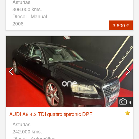
Asturias
306.000 kms.
Diesel - Manual
2006
3.600 €
9
AUDI A8 4.2 TDI quattro tiptronic DPF
Asturias
242.000 kms.
Diesel - Automático