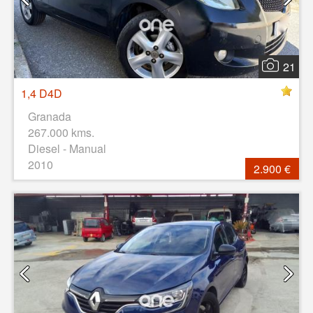
21
1,4 D4D
Granada
267.000 kms.
Diesel - Manual
2010
2.900 €