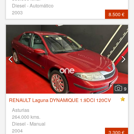
Diesel - Automático
2003
8.500 €
9
RENAULT Laguna DYNAMIQUE 1.9DCI 120CV
Asturias
264.000 kms.
Diesel - Manual
2004
3.300 €