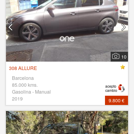
10
308 ALLURE
Barcelona
85.000 kms.
acepto
cambio
Gasolina - Manual
2019
9.800 €