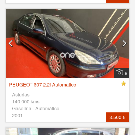
8
PEUGEOT 607 2.2i Automatico
Asturias
140.000 kms.
Gasolina - Automático
2001
3.500 €