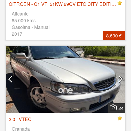
CITROEN - C1 VTI 51KW 69CV ETG CITY EDITION
Alicante
65.000 kms.
Gasolina - Manual
2017
8.690 €
24
2.0 I VTEC
Granada