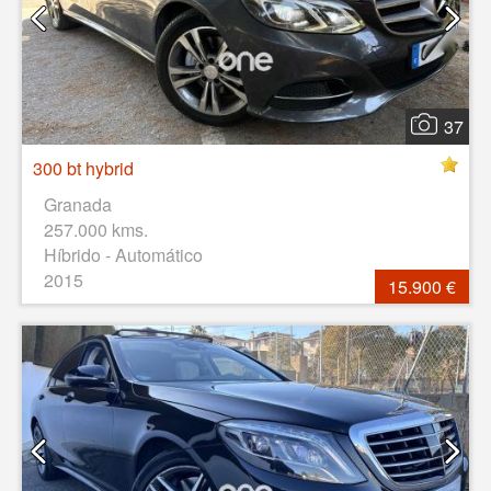
37
300 bt hybrid
Granada
257.000 kms.
Híbrido - Automático
2015
15.900 €