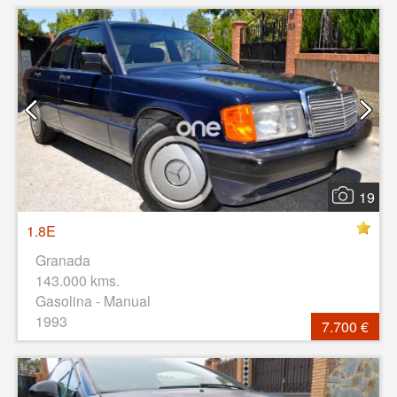
19
1.8E
Granada
143.000 kms.
Gasolina - Manual
1993
7.700 €