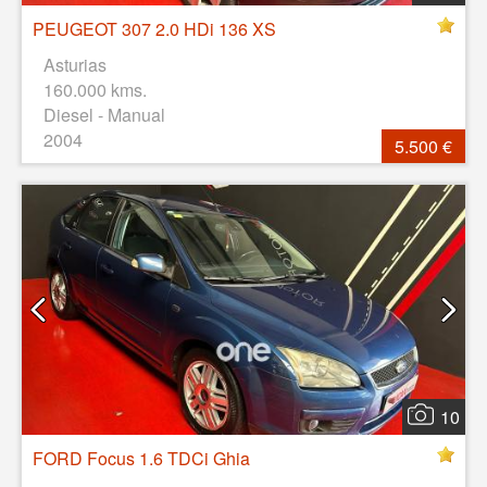
PEUGEOT 307 2.0 HDi 136 XS
Asturias
160.000 kms.
Diesel - Manual
2004
5.500 €
10
FORD Focus 1.6 TDCi Ghia