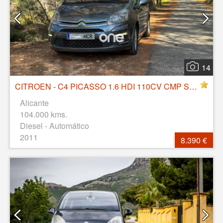
14
CITROEN - C4 PICASSO 1.6 HDI 110CV CMP SS BUSINESS
Alicante
104.000 kms.
Diesel - Automático
2011
8.390 €