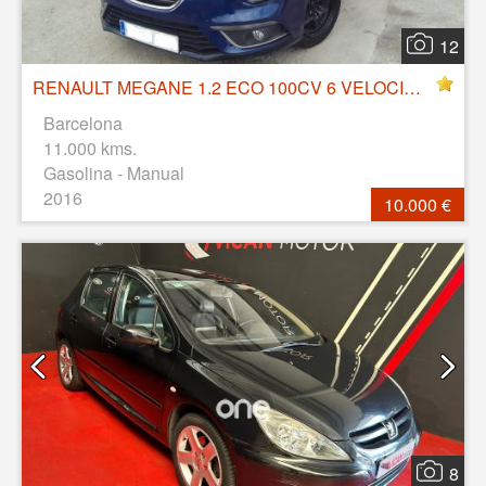
12
RENAULT MEGANE 1.2 ECO 100CV 6 VELOCIDADES
Barcelona
11.000 kms.
Gasolina - Manual
2016
10.000 €
8