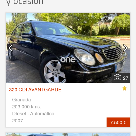
y ocasión
27
320 CDI AVANTGARDE
Granada
203.000 kms.
Diesel - Automático
2007
7.500 €