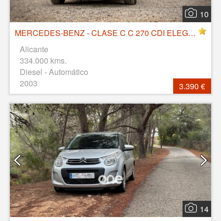
10
MERCEDES-BENZ - CLASE C C 270 CDI ELEGANCE
Alicante
334.000 kms.
Diesel - Automático
2003
3.390 €
14