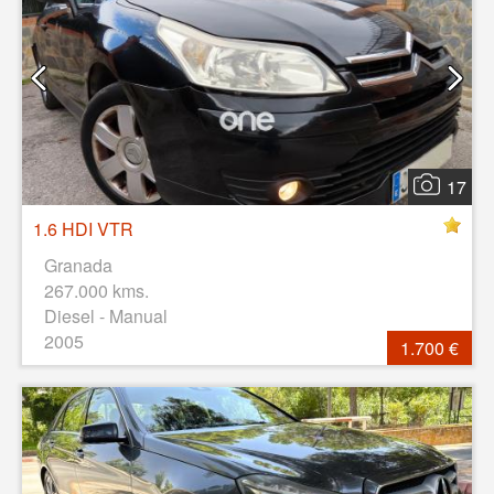
17
1.6 HDI VTR
Granada
267.000 kms.
Diesel - Manual
2005
1.700 €