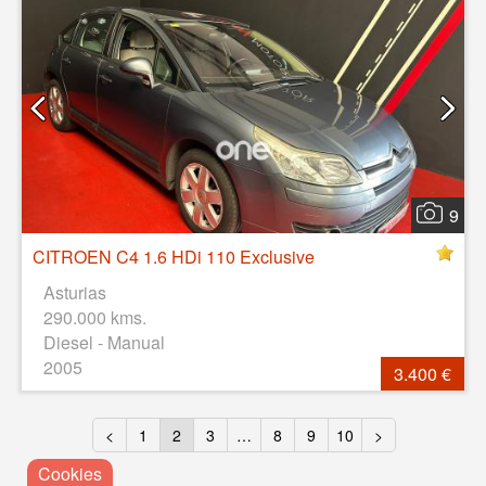
9
CITROEN C4 1.6 HDi 110 Exclusive
Asturias
290.000 kms.
Diesel - Manual
2005
3.400 €
<
1
2
3
…
8
9
10
>