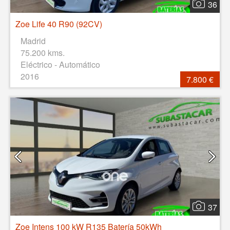
36
Zoe Life 40 R90 (92CV)
Madrid
75.200 kms.
Eléctrico - Automático
2016
7.800 €
37
Zoe Intens 100 kW R135 Batería 50kWh