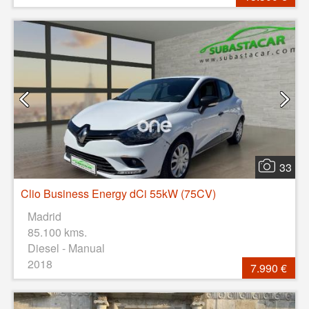
33
Clio Business Energy dCi 55kW (75CV)
Madrid
85.100 kms.
Diesel - Manual
2018
7.990 €