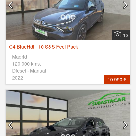
12
C4 BlueHdi 110 S&S Feel Pack
Madrid
120.000 kms.
Diesel - Manual
2022
10.990 €