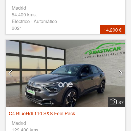
Madrid
54.400 kms.
Eléctrico - Automático
2021
14.200 €
37
C4 BlueHdi 110 S&S Feel Pack
Madrid
129.400 kms.