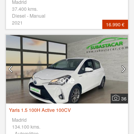
Madrid
37.400 kms.
Diesel - Manual
2021
16.990 €
36
Yaris 1.5 100H Active 100CV
Madrid
134.100 kms.
- Automático