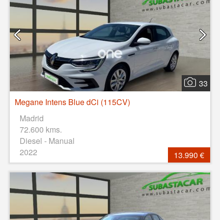
33
Megane Intens Blue dCi (115CV)
Madrid
72.600 kms.
Diesel - Manual
2022
13.990 €