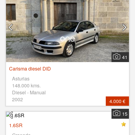
41
Carisma diesel DID
Asturias
148.000 kms.
Diesel - Manual
2002
4.000 €
15
1.6SR