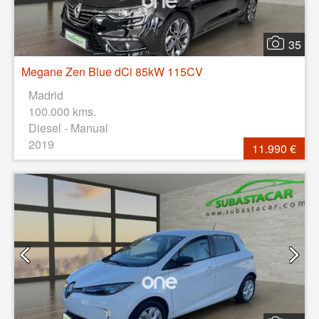
35
Megane Zen Blue dCi 85kW 115CV
Madrid
100.000 kms.
Diesel - Manual
2019
11.990 €