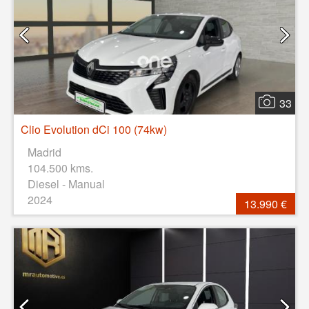
33
Clio Evolution dCi 100 (74kw)
Madrid
104.500 kms.
Diesel - Manual
2024
13.990 €