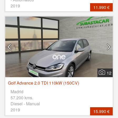
2019
11.990 €
12
Golf Advance 2.0 TDI 110kW (150CV)
Madrid
57.200 kms.
Diesel - Manual
2019
15.990 €