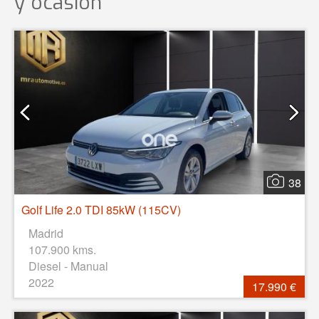
y ocasión
38
Golf Life 2.0 TDI 85kW (115CV)
Madrid
107.900 kms.
Diesel - Manual
2022
17.990 €