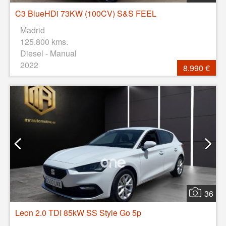
C3 BlueHDi 73KW (100CV) S&S FEEL
Madrid
125.800 kms.
Diesel - Manual
2022
8.990 €
36
Leon 2.0 TDI 85kW SS Style Go 5p