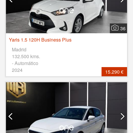
36
Yaris 1.5 120H Business Plus
Madrid
132.500 kms.
- Automático
2024
15.290 €