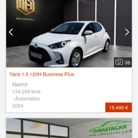
36
Yaris 1.5 120H Business Plus
Madrid
134.200 kms.
- Automático
2024
15.490 €