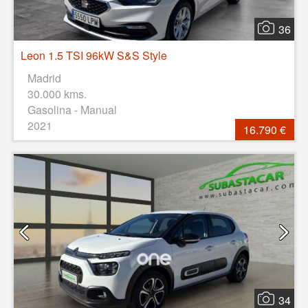
36
Leon 1.5 TSI 96kW S&S Style
Madrid
30.000 kms.
Gasolina - Manual
2021
16.790 €
34