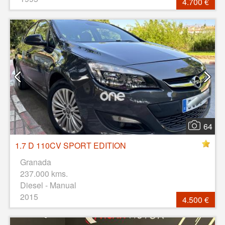
4.700 €
64
1.7 D 110CV SPORT EDITION
Granada
237.000 kms.
Diesel - Manual
2015
4.500 €