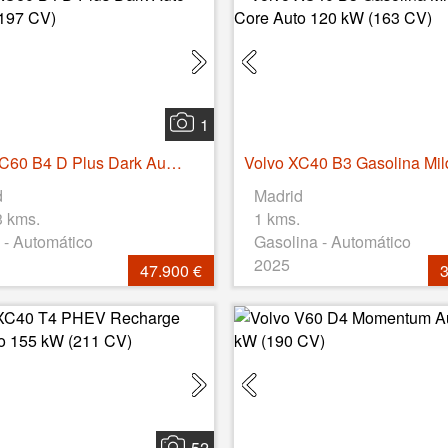
1
Volvo XC60 B4 D Plus Dark Auto 145 kW (197 CV)
d
Madrid
3 kms.
1 kms.
 - Automático
Gasolina - Automático
2025
47.900 €
3
52