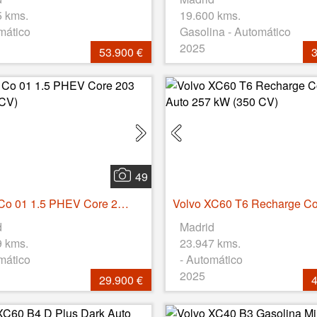
5 kms.
19.600 kms.
mático
Gasolina - Automático
2025
53.900 €
3
49
Lynk & Co 01 1.5 PHEV Core 203 kW (276 CV)
d
Madrid
9 kms.
23.947 kms.
mático
- Automático
2025
29.900 €
4