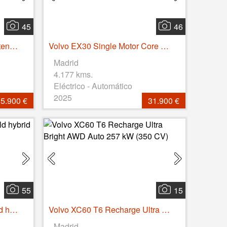
45
46
Volvo EX30 Single Motor Extended Range Plus Auto 200 kW (272 CV)
Volvo EX30 Single Motor Core Auto 200 kW (272 CV)
Madrid
4.177 kms.
Eléctrico - Automático
2025
5.900 €
31.900 €
55
15
Volvo XC40 B3 Gasolina Mild hybrid Core Auto 120 kW (163 CV)
Volvo XC60 T6 Recharge Ultra Bright AWD Auto 257 kW (350 CV)
Madrid