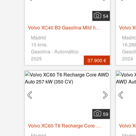
54
Volvo XC40 B3 Gasolina Mild hybrid Core Auto 120 kW (163 CV)
Madrid
Madri
15 kms.
16.28
Gasolina - Automático
Gasoli
2025
2024
37.900 €
59
Volvo XC60 T6 Recharge Core AWD Auto 257 kW (350 CV)
Madrid
Madri