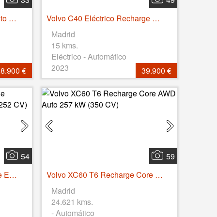
Volvo V60 D4 Momentum Auto 140 kW (190 CV)
Volvo C40 Eléctrico Recharge Core Auto 175 kW (238 CV)
Madrid
15 kms.
Eléctrico - Automático
2023
8.900 €
39.900 €
54
59
Volvo XC40 Recharge Single Extended Core Auto 185 kW (252 CV)
Volvo XC60 T6 Recharge Core AWD Auto 257 kW (350 CV)
Madrid
24.621 kms.
- Automático