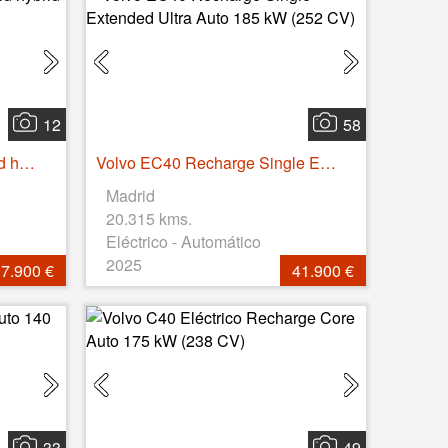
12
58
Volvo XC40 B3 Gasolina Mild hybrid Core Auto 120 kW (163 CV)
Volvo EC40 Recharge Single Extended Ultra Auto 185 kW (252 CV)
Madrid
20.315 kms.
Eléctrico - Automático
2025
7.900 €
41.900 €
33
49