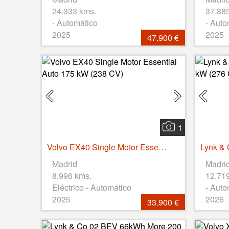
24.333 kms.
37.88
- Automático
- Auto
2025
2025
47.900 €
1
Volvo EX40 Single Motor Essential Auto 175 kW (238 CV)
Madrid
Madri
8.996 kms.
12.71
Eléctrico - Automático
- Auto
2025
2026
33.900 €