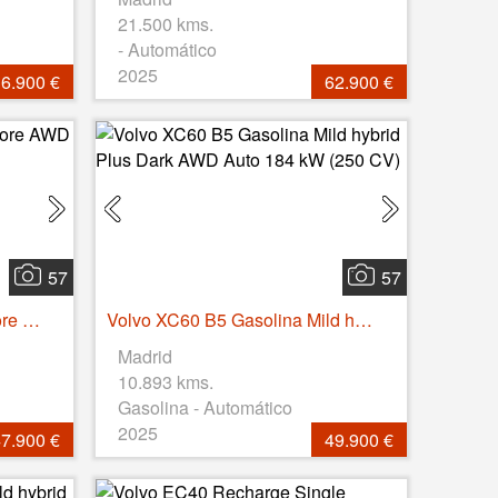
21.500 kms.
- Automático
2025
6.900 €
62.900 €
57
57
Volvo XC60 T6 Recharge Core AWD Auto 257 kW (350 CV)
Volvo XC60 B5 Gasolina Mild hybrid Plus Dark AWD Auto 184 kW (250 CV)
Madrid
10.893 kms.
Gasolina - Automático
2025
7.900 €
49.900 €