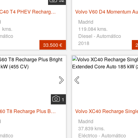
Volvo XC40 T4 PHEV Recharge Core Auto 155 kW (211 CV)
d
Madrid
1 kms.
119.084 kms.
mático
Diesel - Automático
2018
33.500 €
2
1
Volvo S60 T8 Recharge Plus Bright Auto 335 kW (455 CV)
d
Madrid
37.839 kms.
mático
Eléctrico - Automático