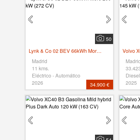
50
Lynk & Co 02 BEV 66kWh More 200 kW (272 CV)
Madrid
Madri
11 kms.
33.42
Eléctrico - Automático
Diesel
2026
2025
34.900 €
54