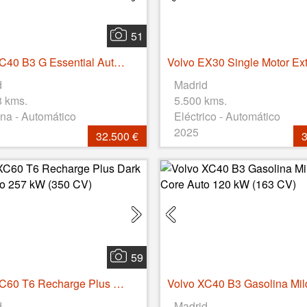
51
Volvo XC40 B3 G Essential Auto 120 kW (163 CV)
d
Madrid
8 kms.
5.500 kms.
na - Automático
Eléctrico - Automático
2025
32.500 €
3
59
Volvo XC60 T6 Recharge Plus Dark AWD Auto 257 kW (350 CV)
d
Madrid