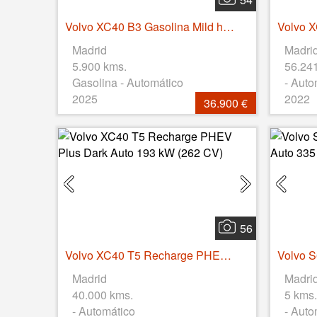
Volvo XC40 B3 Gasolina Mild hybrid Plus Dark Auto 120 kW (163 CV)
Madrid
Madri
5.900 kms.
56.24
Gasolina - Automático
- Auto
2025
2022
36.900 €
56
Volvo XC40 T5 Recharge PHEV Plus Dark Auto 193 kW (262 CV)
Madrid
Madri
40.000 kms.
5 kms.
- Automático
- Auto