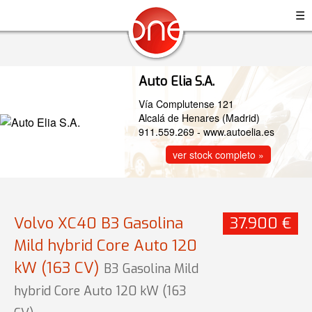
☰
Auto Elia S.A.
Vía Complutense 121
Alcalá de Henares (Madrid)
911.559.269
-
www.autoelia.es
ver stock completo »
Volvo XC40 B3 Gasolina
37.900 €
Mild hybrid Core Auto 120
kW (163 CV)
B3 Gasolina Mild
hybrid Core Auto 120 kW (163