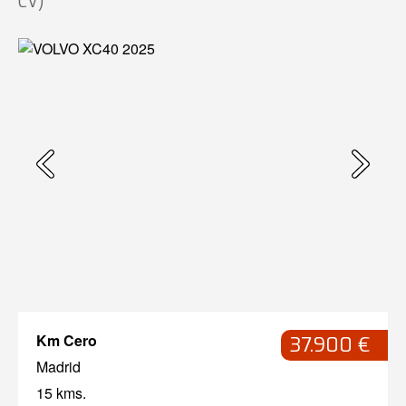
CV)
Km Cero
37.900 €
Madrid
15 kms.