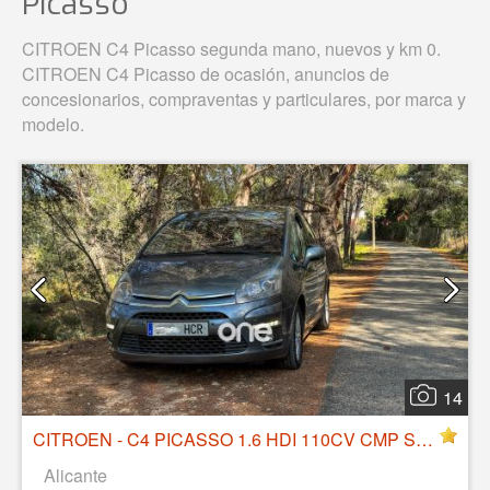
Picasso
CITROEN C4 Picasso segunda mano, nuevos y km 0.
CITROEN C4 Picasso de ocasión, anuncios de
concesionarios, compraventas y particulares, por marca y
modelo.
14
CITROEN - C4 PICASSO 1.6 HDI 110CV CMP SS BUSINESS
Alicante