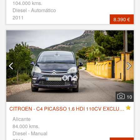
104.000 kms.
Diesel - Automático
2011
8.390 €
10
CITROEN - C4 PICASSO 1.6 HDI 110CV EXCLUSIVE
Alicante
84.000 kms.
Diesel - Manual