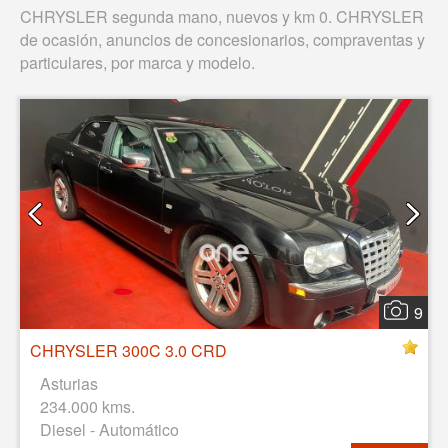
CHRYSLER segunda mano, nuevos y km 0. CHRYSLER
de ocasión, anuncios de concesionarios, compraventas y
particulares, por marca y modelo.
9
CHRYSLER 300C 3.0 CRD
Asturias
234.000 kms.
Diesel - Automático