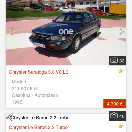
33
Chrysler Saratoga 3.0 V6 LE
Madrid
211.907 kms.
Gasolina - Automático
1995
4.300 €
40
Chrysler Le Baron 2.2 Turbo