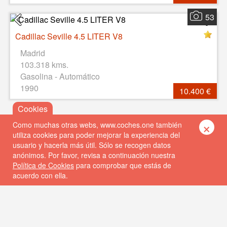
53
Cadillac Seville 4.5 LITER V8
Madrid
103.318 kms.
Gasolina - Automático
1990
10.400 €
×
Como muchas otras webs, www.coches.one también
utiliza cookies para poder mejorar la experiencia del
usuario y hacerla más útil. Sólo se recogen datos
anónimos. Por favor, revisa a continuación nuestra
Política de Cookies
para comprobar que estás de
acuerdo con ella.
© 2026 Coches One
Política de privacidad
Política de cookies
FAQs
Contacto
DISEÑO WEB: ALBIN SOFT